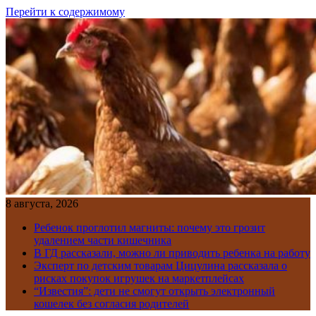
Перейти к содержимому
8 августа, 2026
Ребенок проглотил магниты: почему это грозит
удалением части кишечника
В ГД рассказали, можно ли приводить ребенка на работу
Эксперт по детским товарам Цицулина рассказала о
рисках покупок игрушек на маркетплейсах
“Известия”: дети не смогут открыть электронный
кошелек без согласия родителей