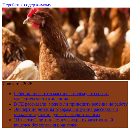
Перейти к содержимому
7 августа, 2026
Ребенок проглотил магниты: почему это грозит
удалением части кишечника
В ГД рассказали, можно ли приводить ребенка на работу
Эксперт по детским товарам Цицулина рассказала о
рисках покупок игрушек на маркетплейсах
“Известия”: дети не смогут открыть электронный
кошелек без согласия родителей