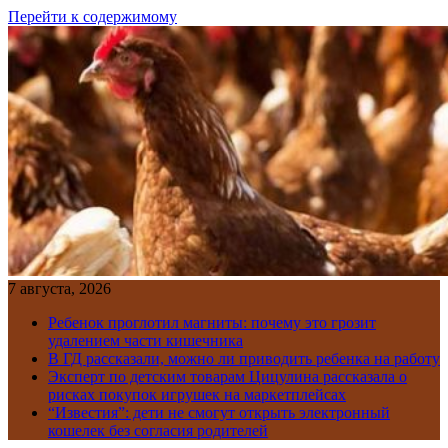
Перейти к содержимому
7 августа, 2026
Ребенок проглотил магниты: почему это грозит
удалением части кишечника
В ГД рассказали, можно ли приводить ребенка на работу
Эксперт по детским товарам Цицулина рассказала о
рисках покупок игрушек на маркетплейсах
“Известия”: дети не смогут открыть электронный
кошелек без согласия родителей