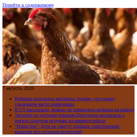
Перейти к содержимому
7 августа, 2026
Ребенок проглотил магниты: почему это грозит
удалением части кишечника
В ГД рассказали, можно ли приводить ребенка на работу
Эксперт по детским товарам Цицулина рассказала о
рисках покупок игрушек на маркетплейсах
“Известия”: дети не смогут открыть электронный
кошелек без согласия родителей