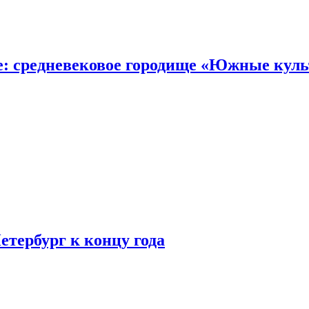
е: средневековое городище «Южные кул
етербург к концу года