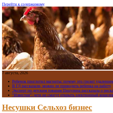
Перейти к содержимому
7 августа, 2026
Ребенок проглотил магниты: почему это грозит удаление
В ГД рассказали, можно ли приводить ребенка на работу
Эксперт по детским товарам Цицулина рассказала о риск
“Известия”: дети не смогут открыть электронный кошелек
Несушки Сельхоз бизнес