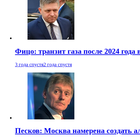
Фицо: транзит газа после 2024 года
3 года спустя
2 года спустя
Песков: Москва намерена создать а