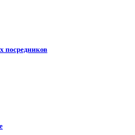
их посредников
е