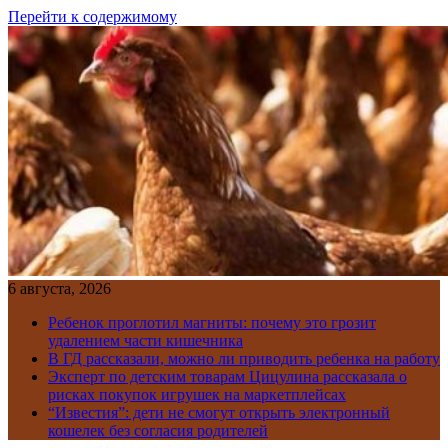
Перейти к содержимому
6 августа, 2026
Ребенок проглотил магниты: почему это грозит
удалением части кишечника
В ГД рассказали, можно ли приводить ребенка на работу
Эксперт по детским товарам Цицулина рассказала о
рисках покупок игрушек на маркетплейсах
“Известия”: дети не смогут открыть электронный
кошелек без согласия родителей