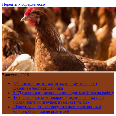
Перейти к содержимому
7 августа, 2026
Ребенок проглотил магниты: почему это грозит
удалением части кишечника
В ГД рассказали, можно ли приводить ребенка на работу
Эксперт по детским товарам Цицулина рассказала о
рисках покупок игрушек на маркетплейсах
“Известия”: дети не смогут открыть электронный
кошелек без согласия родителей