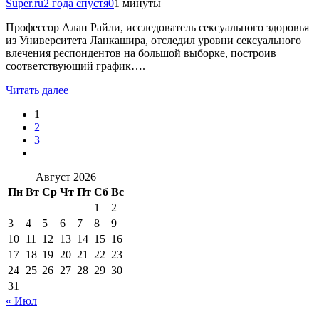
Super.ru
2 года спустя
0
1 минуты
Профессор Алан Райли, исследователь сексуального здоровья
из Университета Ланкашира, отследил уровни сексуального
влечения респондентов на большой выборке, построив
соответствующий график….
Читать далее
1
2
3
Август 2026
Пн
Вт
Ср
Чт
Пт
Сб
Вс
1
2
3
4
5
6
7
8
9
10
11
12
13
14
15
16
17
18
19
20
21
22
23
24
25
26
27
28
29
30
31
« Июл