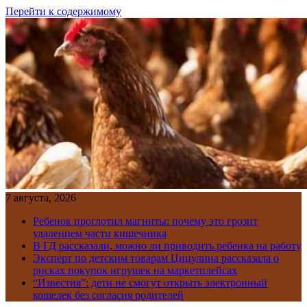
Перейти к содержимому
7 августа, 2026
Ребенок проглотил магниты: почему это грозит
удалением части кишечника
В ГД рассказали, можно ли приводить ребенка на работу
Эксперт по детским товарам Цицулина рассказала о
рисках покупок игрушек на маркетплейсах
“Известия”: дети не смогут открыть электронный
кошелек без согласия родителей