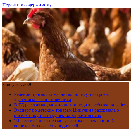
Перейти к содержимому
8 августа, 2026
Ребенок проглотил магниты: почему это грозит
удалением части кишечника
В ГД рассказали, можно ли приводить ребенка на работу
Эксперт по детским товарам Цицулина рассказала о
рисках покупок игрушек на маркетплейсах
“Известия”: дети не смогут открыть электронный
кошелек без согласия родителей