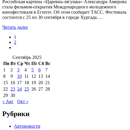
Российская картина «Царевна-лягушка» Александра Амирова
стала фильмом-открытия Международного молодежного
кинофестиваля в Египте. Об этом сообщает ТАСС. Фестиваль
состоится с 25 по 30 сентября в городе Хургада….
Читать далее
1
2
Сентябрь 2025
Пн
Вт
Ср
Чт
Пт
Сб
Вс
1
2
3
4
5
6
7
8
9
10
11
12
13
14
15
16
17
18
19
20
21
22
23
24
25
26
27
28
29
30
« Авг
Окт »
Рубрики
Автоновости