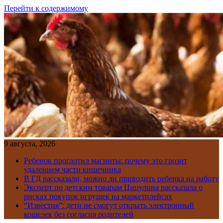
Перейти к содержимому
9 августа, 2026
Ребенок проглотил магниты: почему это грозит
удалением части кишечника
В ГД рассказали, можно ли приводить ребенка на работу
Эксперт по детским товарам Цицулина рассказала о
рисках покупок игрушек на маркетплейсах
“Известия”: дети не смогут открыть электронный
кошелек без согласия родителей