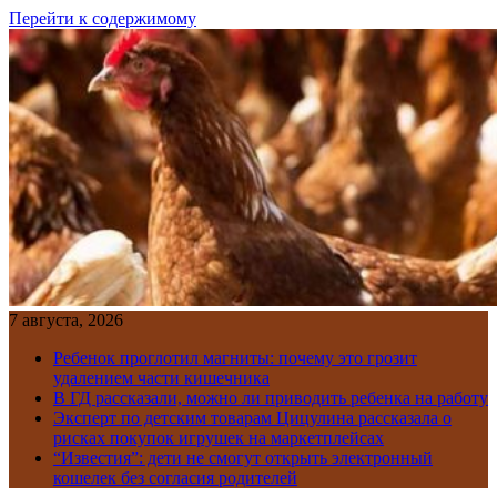
Перейти к содержимому
7 августа, 2026
Ребенок проглотил магниты: почему это грозит
удалением части кишечника
В ГД рассказали, можно ли приводить ребенка на работу
Эксперт по детским товарам Цицулина рассказала о
рисках покупок игрушек на маркетплейсах
“Известия”: дети не смогут открыть электронный
кошелек без согласия родителей