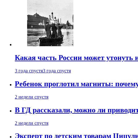
Какая часть России может утонуть и
3 года спустя
3 года спустя
Ребенок проглотил магниты: почему
2 недели спустя
В ГД рассказали, можно ли приводит
2 недели спустя
Эксперт по детским товарам Цицули