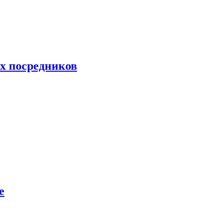
их посредников
е