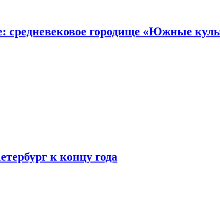
е: средневековое городище «Южные кул
етербург к концу года