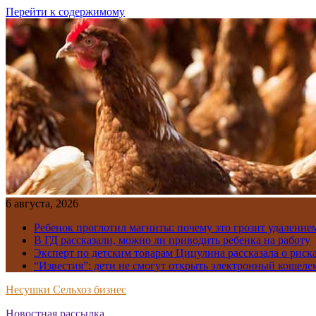
Перейти к содержимому
6 августа, 2026
Ребенок проглотил магниты: почему это грозит удаление
В ГД рассказали, можно ли приводить ребенка на работу
Эксперт по детским товарам Цицулина рассказала о риск
“Известия”: дети не смогут открыть электронный кошелек
Несушки Сельхоз бизнес
Новостная рассылка