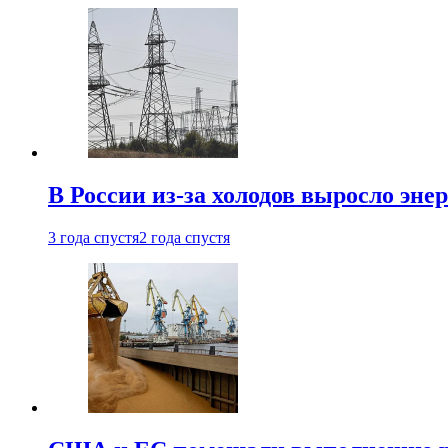
В России из-за холодов выросло эне
3 года спустя
2 года спустя