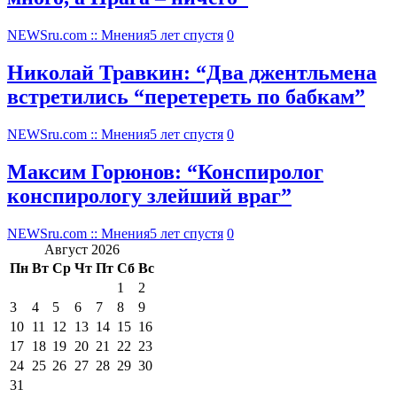
NEWSru.com :: Мнения
5 лет спустя
0
Николай Травкин: “Два джентльмена
встретились “перетереть по бабкам”
NEWSru.com :: Мнения
5 лет спустя
0
Максим Горюнов: “Конспиролог
конспирологу злейший враг”
NEWSru.com :: Мнения
5 лет спустя
0
Август 2026
Пн
Вт
Ср
Чт
Пт
Сб
Вс
1
2
3
4
5
6
7
8
9
10
11
12
13
14
15
16
17
18
19
20
21
22
23
24
25
26
27
28
29
30
31