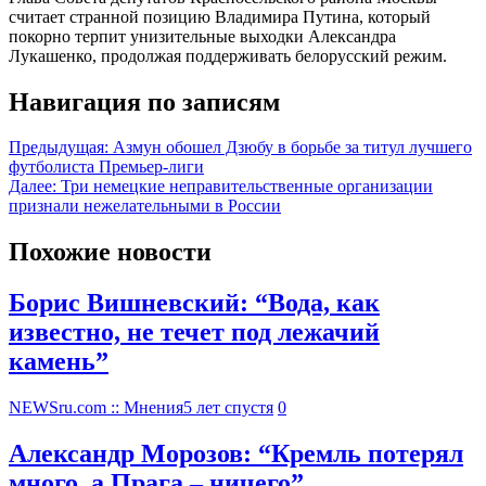
считает странной позицию Владимира Путина, который
покорно терпит унизительные выходки Александра
Лукашенко, продолжая поддерживать белорусский режим.
Навигация по записям
Предыдущая:
Азмун обошел Дзюбу в борьбе за титул лучшего
футболиста Премьер-лиги
Далее:
Три немецкие неправительственные организации
признали нежелательными в России
Похожие новости
Борис Вишневский: “Вода, как
известно, не течет под лежачий
камень”
NEWSru.com :: Мнения
5 лет спустя
0
Александр Морозов: “Кремль потерял
много, а Прага – ничего”