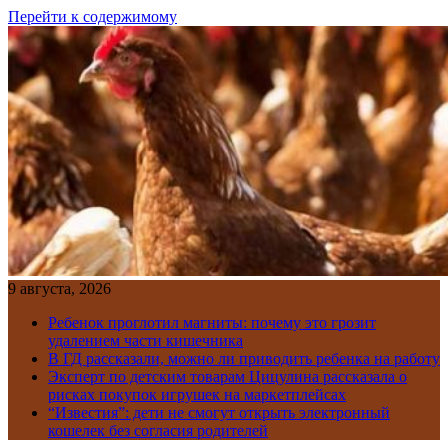
Перейти к содержимому
9 августа, 2026
Ребенок проглотил магниты: почему это грозит
удалением части кишечника
В ГД рассказали, можно ли приводить ребенка на работу
Эксперт по детским товарам Цицулина рассказала о
рисках покупок игрушек на маркетплейсах
“Известия”: дети не смогут открыть электронный
кошелек без согласия родителей