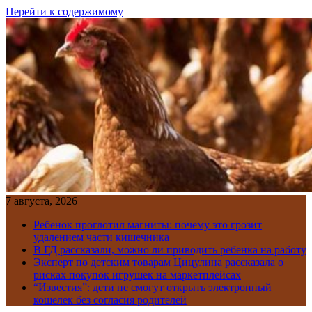
Перейти к содержимому
7 августа, 2026
Ребенок проглотил магниты: почему это грозит
удалением части кишечника
В ГД рассказали, можно ли приводить ребенка на работу
Эксперт по детским товарам Цицулина рассказала о
рисках покупок игрушек на маркетплейсах
“Известия”: дети не смогут открыть электронный
кошелек без согласия родителей