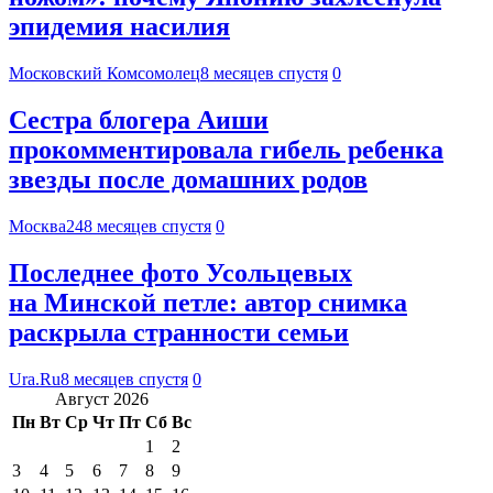
эпидемия насилия
Московский Комсомолец
8 месяцев спустя
0
Сестра блогера Аиши
прокомментировала гибель ребенка
звезды после домашних родов
Москва24
8 месяцев спустя
0
Последнее фото Усольцевых
на Минской петле: автор снимка
раскрыла странности семьи
Ura.Ru
8 месяцев спустя
0
Август 2026
Пн
Вт
Ср
Чт
Пт
Сб
Вс
1
2
3
4
5
6
7
8
9