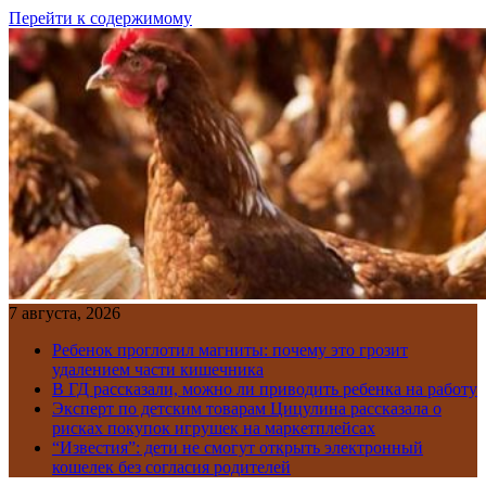
Перейти к содержимому
7 августа, 2026
Ребенок проглотил магниты: почему это грозит
удалением части кишечника
В ГД рассказали, можно ли приводить ребенка на работу
Эксперт по детским товарам Цицулина рассказала о
рисках покупок игрушек на маркетплейсах
“Известия”: дети не смогут открыть электронный
кошелек без согласия родителей