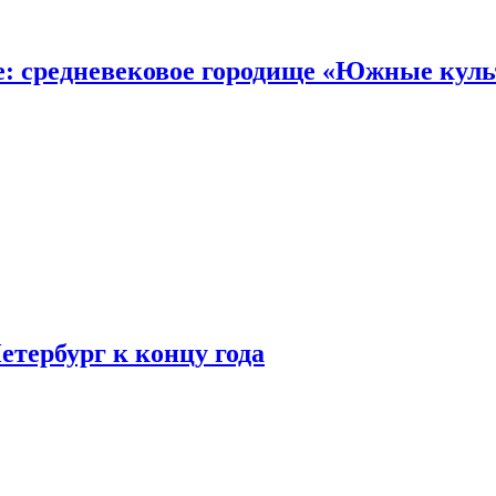
е: средневековое городище «Южные кул
етербург к концу года