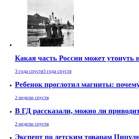
Какая часть России может утонуть и
3 года спустя
3 года спустя
Ребенок проглотил магниты: почему
2 недели спустя
В ГД рассказали, можно ли приводит
2 недели спустя
Эксперт по детским товарам Цицули