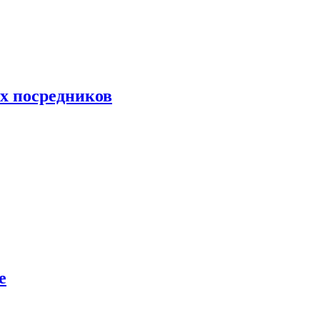
их посредников
е