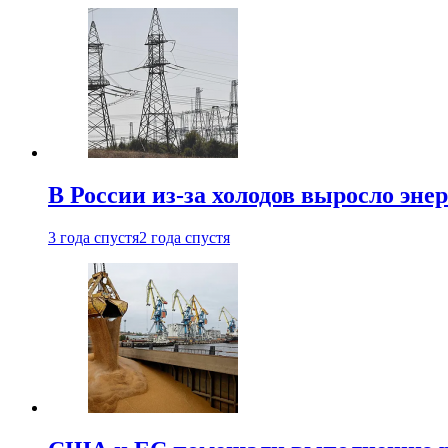
В России из-за холодов выросло эне
3 года спустя
2 года спустя