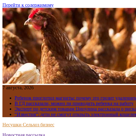
Перейти к содержимому
7 августа, 2026
Ребенок проглотил магниты: почему это грозит удаление
В ГД рассказали, можно ли приводить ребенка на работу
Эксперт по детским товарам Цицулина рассказала о риск
“Известия”: дети не смогут открыть электронный кошелек
Несушки Сельхоз бизнес
Новостная рассылка