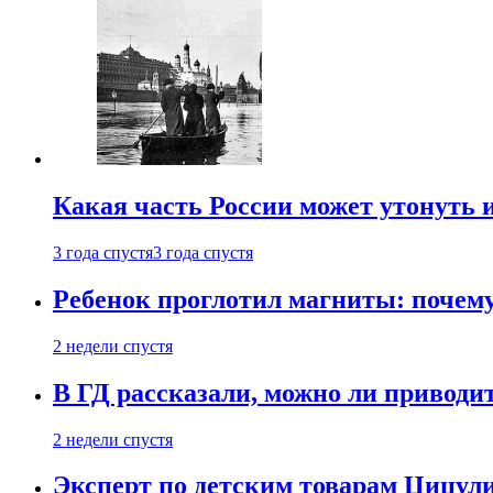
Какая часть России может утонуть и
3 года спустя
3 года спустя
Ребенок проглотил магниты: почему
2 недели спустя
В ГД рассказали, можно ли приводит
2 недели спустя
Эксперт по детским товарам Цицули