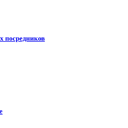
их посредников
е