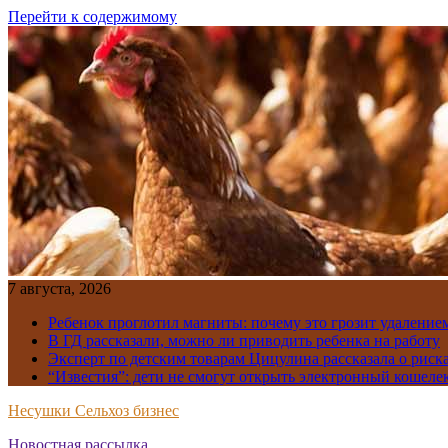
Перейти к содержимому
7 августа, 2026
Ребенок проглотил магниты: почему это грозит удаление
В ГД рассказали, можно ли приводить ребенка на работу
Эксперт по детским товарам Цицулина рассказала о риск
“Известия”: дети не смогут открыть электронный кошелек
Несушки Сельхоз бизнес
Новостная рассылка