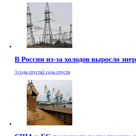
В России из-за холодов выросло эне
3 года спустя
2 года спустя