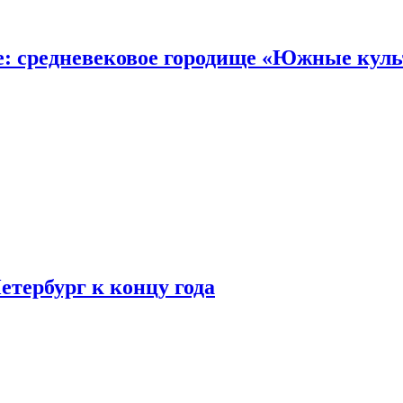
е: средневековое городище «Южные кул
етербург к концу года