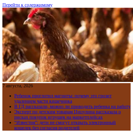
Перейти к содержимому
7 августа, 2026
Ребенок проглотил магниты: почему это грозит
удалением части кишечника
В ГД рассказали, можно ли приводить ребенка на работу
Эксперт по детским товарам Цицулина рассказала о
рисках покупок игрушек на маркетплейсах
“Известия”: дети не смогут открыть электронный
кошелек без согласия родителей