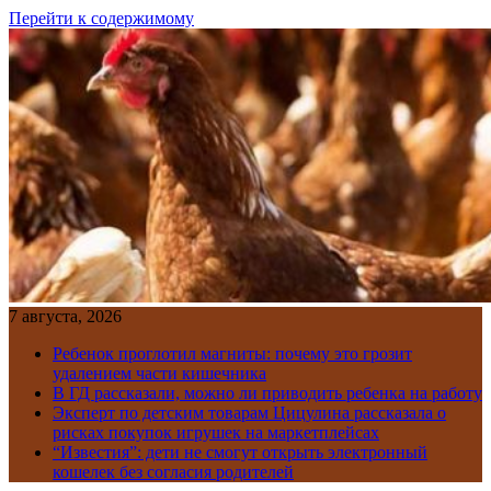
Перейти к содержимому
7 августа, 2026
Ребенок проглотил магниты: почему это грозит
удалением части кишечника
В ГД рассказали, можно ли приводить ребенка на работу
Эксперт по детским товарам Цицулина рассказала о
рисках покупок игрушек на маркетплейсах
“Известия”: дети не смогут открыть электронный
кошелек без согласия родителей