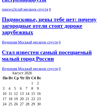
runews24.ru
8 месяцев спустя
0
Подмосковье, цены тебе нет: почему
загородные отели стоят дороже
зарубежных
Вечерняя Москва
8 месяцев спустя
0
Стал известен самый посещаемый
малый город России
Вечерняя Москва
8 месяцев спустя
0
Август 2026
Пн
Вт
Ср
Чт
Пт
Сб
Вс
1
2
3
4
5
6
7
8
9
10
11
12
13
14
15
16
17
18
19
20
21
22
23
24
25
26
27
28
29
30