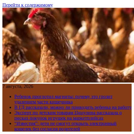
Перейти к содержимому
7 августа, 2026
Ребенок проглотил магниты: почему это грозит
удалением части кишечника
В ГД рассказали, можно ли приводить ребенка на работу
Эксперт по детским товарам Цицулина рассказала о
рисках покупок игрушек на маркетплейсах
“Известия”: дети не смогут открыть электронный
кошелек без согласия родителей