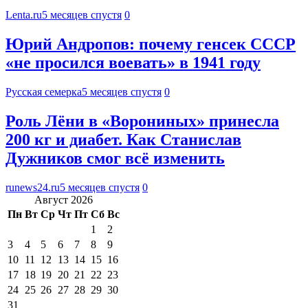
Lenta.ru
5 месяцев спустя
0
Юрий Андропов: почему генсек СССР
«не просился воевать» в 1941 году
Русская семерка
5 месяцев спустя
0
Роль Лёни в «Ворониных» принесла
200 кг и диабет. Как Станислав
Дужников смог всё изменить
runews24.ru
5 месяцев спустя
0
Август 2026
Пн
Вт
Ср
Чт
Пт
Сб
Вс
1
2
3
4
5
6
7
8
9
10
11
12
13
14
15
16
17
18
19
20
21
22
23
24
25
26
27
28
29
30
31