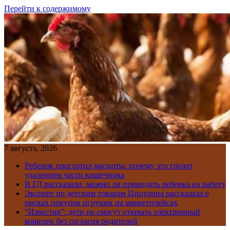
Перейти к содержимому
7 августа, 2026
Ребенок проглотил магниты: почему это грозит
удалением части кишечника
В ГД рассказали, можно ли приводить ребенка на работу
Эксперт по детским товарам Цицулина рассказала о
рисках покупок игрушек на маркетплейсах
“Известия”: дети не смогут открыть электронный
кошелек без согласия родителей