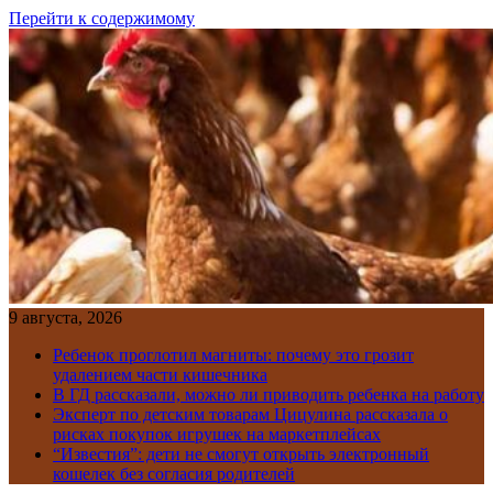
Перейти к содержимому
9 августа, 2026
Ребенок проглотил магниты: почему это грозит
удалением части кишечника
В ГД рассказали, можно ли приводить ребенка на работу
Эксперт по детским товарам Цицулина рассказала о
рисках покупок игрушек на маркетплейсах
“Известия”: дети не смогут открыть электронный
кошелек без согласия родителей