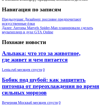
Навигация по записям
Предыдущая:
Дизайнер: россияне предпочитают
искусственные ёлки
Далее:
Авторы Marvels Spider-Man планировали сделать
мультиплеер в духе GTA Online
Похожие новости
Альпака: что это за животное,
где живет и чем питается
Lenta.ru
6 месяцев спустя
0
Бобик под шубой: как защитить
питомца от переохлаждения во время
сильных морозов
Вечерняя Москва
6 месяцев спустя
0