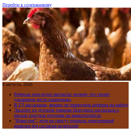
Перейти к содержимому
6 августа, 2026
Ребенок проглотил магниты: почему это грозит
удалением части кишечника
В ГД рассказали, можно ли приводить ребенка на работу
Эксперт по детским товарам Цицулина рассказала о
рисках покупок игрушек на маркетплейсах
“Известия”: дети не смогут открыть электронный
кошелек без согласия родителей