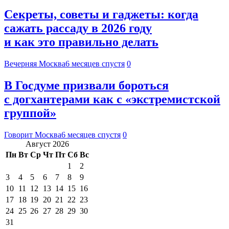
Секреты, советы и гаджеты: когда
сажать рассаду в 2026 году
и как это правильно делать
Вечерняя Москва
6 месяцев спустя
0
В Госдуме призвали бороться
с догхантерами как с «экстремистской
группой»
Говорит Москва
6 месяцев спустя
0
Август 2026
Пн
Вт
Ср
Чт
Пт
Сб
Вс
1
2
3
4
5
6
7
8
9
10
11
12
13
14
15
16
17
18
19
20
21
22
23
24
25
26
27
28
29
30
31