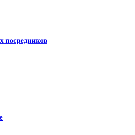
их посредников
е