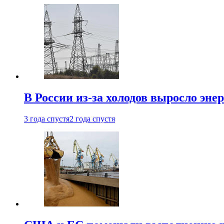
В России из-за холодов выросло эне
3 года спустя
2 года спустя