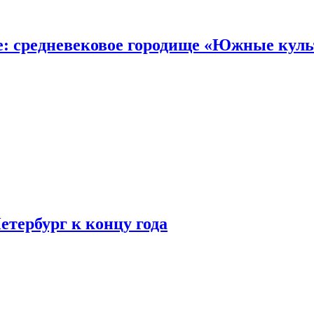
е: средневековое городище «Южные кул
етербург к концу года