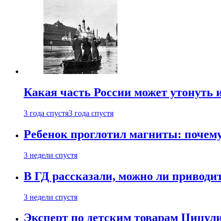
Какая часть России может утонуть и
3 года спустя
3 года спустя
Ребенок проглотил магниты: почему
3 недели спустя
В ГД рассказали, можно ли приводит
3 недели спустя
Эксперт по детским товарам Цицули