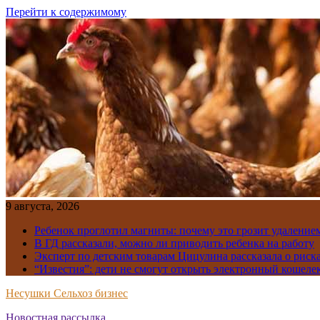
Перейти к содержимому
9 августа, 2026
Ребенок проглотил магниты: почему это грозит удаление
В ГД рассказали, можно ли приводить ребенка на работу
Эксперт по детским товарам Цицулина рассказала о риск
“Известия”: дети не смогут открыть электронный кошелек
Несушки Сельхоз бизнес
Новостная рассылка