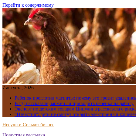
Перейти к содержимому
7 августа, 2026
Ребенок проглотил магниты: почему это грозит удаление
В ГД рассказали, можно ли приводить ребенка на работу
Эксперт по детским товарам Цицулина рассказала о риск
“Известия”: дети не смогут открыть электронный кошелек
Несушки Сельхоз бизнес
Новостная рассылка