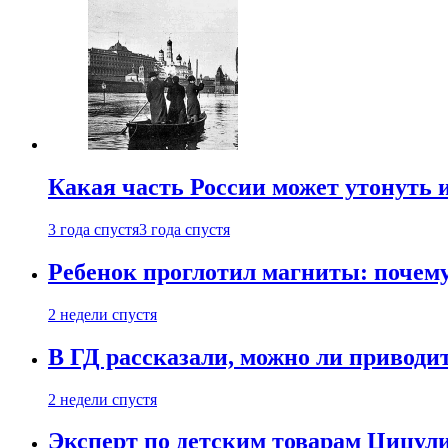
Какая часть России может утонуть и
3 года спустя
3 года спустя
Ребенок проглотил магниты: почему
2 недели спустя
В ГД рассказали, можно ли приводит
2 недели спустя
Эксперт по детским товарам Цицули