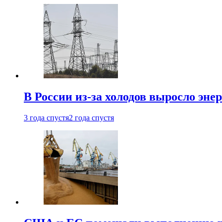
В России из-за холодов выросло эне
3 года спустя
2 года спустя