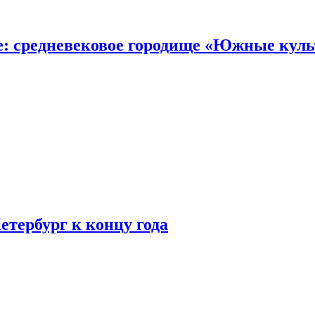
е: средневековое городище «Южные кул
етербург к концу года