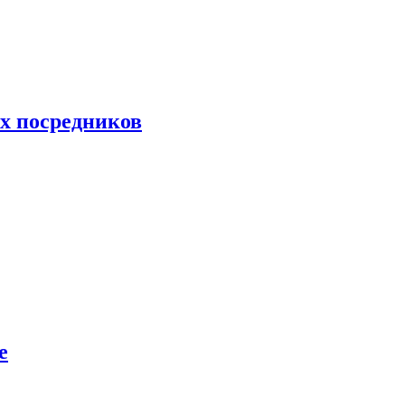
их посредников
е